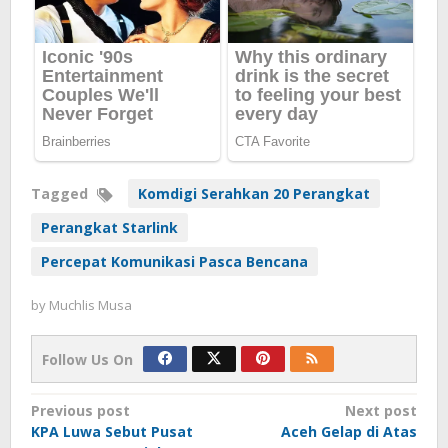
Tagged
Komdigi Serahkan 20 Perangkat
Perangkat Starlink
Percepat Komunikasi Pasca Bencana
by
Muchlis Musa
Follow Us On
Post
Previous post
Next post
KPA Luwa Sebut Pusat
Aceh Gelap di Atas
navigation