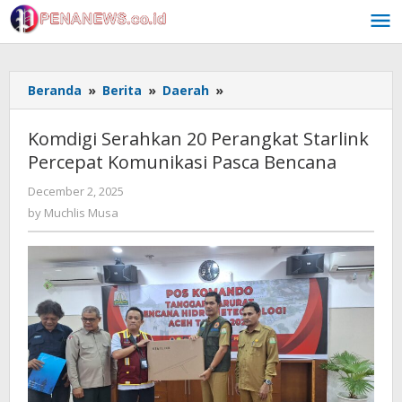
Skip
to
content
Komdigi
Beranda
»
Berita
»
Daerah
»
Serahkan
20
Komdigi Serahkan 20 Perangkat Starlink
Perangkat
Percepat Komunikasi Pasca Bencana
Starlink
Percepat
by
December 2, 2025
Komunikasi
Muchlis
by
Muchlis Musa
Pasca
Musa
Bencana