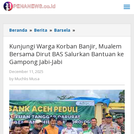
Skip
to
content
Kunjungi
Beranda
»
Berita
»
Barsela
»
Warga
Korban
Kunjungi Warga Korban Banjir, Mualem
Banjir,
Bersama Dirut BAS Salurkan Bantuan ke
Mualem
Gampong Jabi-Jabi
Bersama
Dirut
by
December 11, 2025
BAS
Muchlis
by
Muchlis Musa
Salurkan
Musa
Bantuan
ke
Gampong
Jabi-
Jabi