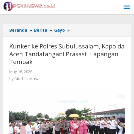
Skip
to
content
Kunker
Beranda
»
Berita
»
Gayo
»
ke
Polres
Kunker ke Polres Subulussalam, Kapolda
Subulussalam,
Aceh Tandatangani Prasasti Lapangan
Kapolda
Tembak
Aceh
Tandatangani
by
May 16, 2026
Prasasti
Muchlis
by
Muchlis Musa
Lapangan
Musa
Tembak