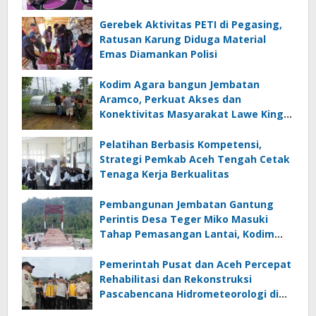
Gerebek Aktivitas PETI di Pegasing,
Ratusan Karung Diduga Material
Emas Diamankan Polisi
Kodim Agara bangun Jembatan
Aramco, Perkuat Akses dan
Konektivitas Masyarakat Lawe Kinge
Aceh Tenggara
Pelatihan Berbasis Kompetensi,
Strategi Pemkab Aceh Tengah Cetak
Tenaga Kerja Berkualitas
Pembangunan Jembatan Gantung
Perintis Desa Teger Miko Masuki
Tahap Pemasangan Lantai, Kodim
Aceh Tenggara Optimistis Rampung
Sesuai Target
Pemerintah Pusat dan Aceh Percepat
Rehabilitasi dan Rekonstruksi
Pascabencana Hidrometeorologi di
Bener Meriah