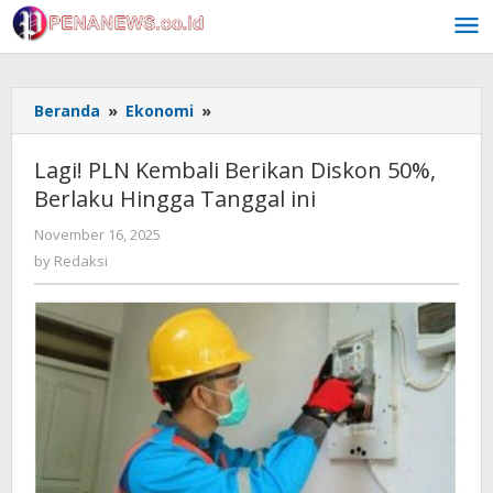
Skip
to
content
Lagi!
Beranda
»
Ekonomi
»
PLN
Kembali
Lagi! PLN Kembali Berikan Diskon 50%,
Berikan
Berlaku Hingga Tanggal ini
Diskon
50%,
by
November 16, 2025
Berlaku
Redaksi
by
Redaksi
Hingga
Tanggal
ini