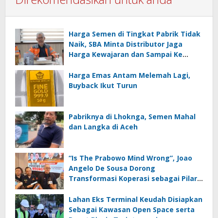
Harga Semen di Tingkat Pabrik Tidak
Naik, SBA Minta Distributor Jaga
Harga Kewajaran dan Sampai Ke
Masyarakat
Harga Emas Antam Melemah Lagi,
Buyback Ikut Turun
Pabriknya di Lhoknga, Semen Mahal
dan Langka di Aceh
“Is The Prabowo Mind Wrong”, Joao
Angelo De Sousa Dorong
Transformasi Koperasi sebagai Pilar
Ekonomi Kerakyatan Menuju
Indonesia Berjaya
Lahan Eks Terminal Keudah Disiapkan
Sebagai Kawasan Open Space serta