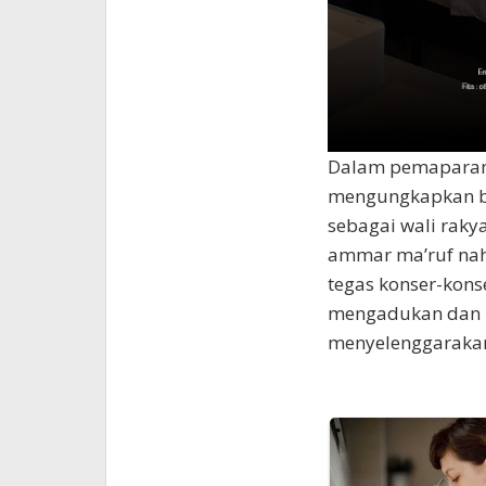
Dalam pemaparanny
mengungkapkan ba
sebagai wali raky
ammar ma’ruf nah
tegas konser-kons
mengadukan dan 
menyelenggaraka