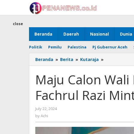
Skip
to
content
close
Beranda
Daerah
Nasional
Dunia
Politik
Pemilu
Palestina
Pj Gubernur Aceh
Maju
Beranda
»
Berita
»
Kutaraja
»
Calon
Wali
Maju Calon Wali
Rakyat
Banda
Fachrul Razi Min
Aceh,
Fachrul
Razi
by
July 22, 2024
Minta
Achi
Restu
by
Achi
PAS