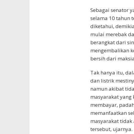
Sebagai senator 
selama 10 tahun 
diketahui, demiki
mulai merebak da
berangkat dari si
mengembalikan ko
bersih dari maksia
Tak hanya itu, dal
dan listrik mesti
namun akibat tid
masyarakat yang
membayar, padaha
memanfaatkan sel
masyarakat tidak
tersebut, ujarnya.