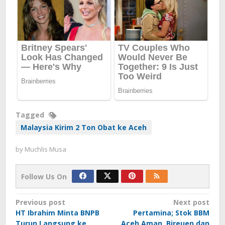
Tagged
Malaysia Kirim 2 Ton Obat ke Aceh
by
Muchlis Musa
Follow Us On
Post
Previous post
Next post
HT Ibrahim Minta BNPB
Pertamina; Stok BBM
navigation
Turun Langsung ke
Aceh Aman, Bireuen dan