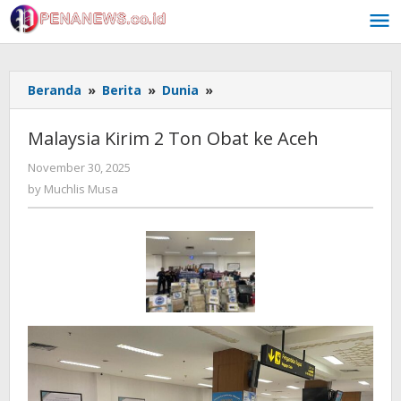
Skip
to
content
Malaysia
Beranda
»
Berita
»
Dunia
»
Kirim
2
Malaysia Kirim 2 Ton Obat ke Aceh
Ton
Obat
by
November 30, 2025
Muchlis
ke
by
Muchlis Musa
Musa
Aceh