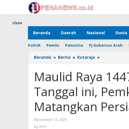
Skip
to
content
close
Beranda
Daerah
Nasional
Dunia
Politik
Pemilu
Palestina
Pj Gubernur Aceh
Maulid
Beranda
»
Berita
»
Kutaraja
»
Raya
1447
Maulid Raya 144
H
Dilaksanakan
Tanggal ini, Pe
pada
Tanggal
ini,
Matangkan Pers
Pemko
Banda
Aceh
by
November 13, 2025
Matangkan
Achi
by
Achi