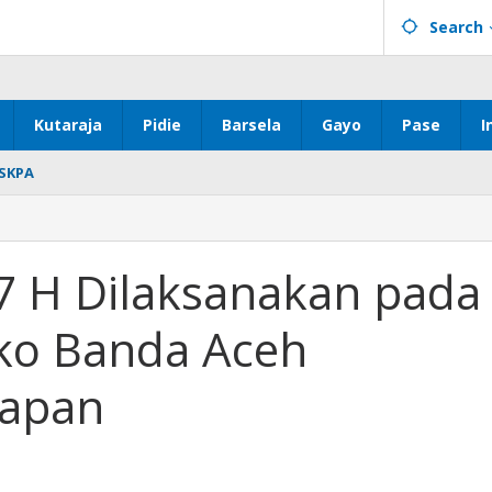
Search
Kutaraja
Pidie
Barsela
Gayo
Pase
I
SKPA
7 H Dilaksanakan pada
mko Banda Aceh
iapan