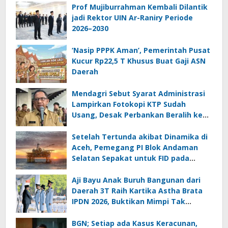
Prof Mujiburrahman Kembali Dilantik
jadi Rektor UIN Ar-Raniry Periode
2026–2030
‘Nasip PPPK Aman’, Pemerintah Pusat
Kucur Rp22,5 T Khusus Buat Gaji ASN
Daerah
Mendagri Sebut Syarat Administrasi
Lampirkan Fotokopi KTP Sudah
Usang, Desak Perbankan Beralih ke
Biometrik
Setelah Tertunda akibat Dinamika di
Aceh, Pemegang PI Blok Andaman
Selatan Sepakat untuk FID pada
September 2026
Aji Bayu Anak Buruh Bangunan dari
Daerah 3T Raih Kartika Astha Brata
IPDN 2026, Buktikan Mimpi Tak
Mengenal Batas
BGN; Setiap ada Kasus Keracunan,