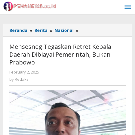
Skip
to
content
Mensesneg
Beranda
»
Berita
»
Nasional
»
Tegaskan
Retret
Mensesneg Tegaskan Retret Kepala
Kepala
Daerah Dibiayai Pemerintah, Bukan
Daerah
Prabowo
Dibiayai
Pemerintah,
by
February 2, 2025
Bukan
Redaksi
by
Redaksi
Prabowo