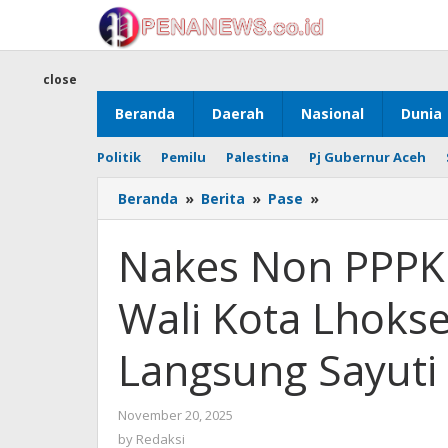
Skip
to
content
close
Beranda
Daerah
Nasional
Dunia
Politik
Pemilu
Palestina
Pj Gubernur Aceh
Nakes
Beranda
»
Berita
»
Pase
»
Non
PPPK
Nakes Non PPPK 
Gelar
Aksi
Wali Kota Lhok
di
Kantor
Wali
Langsung Sayuti
Kota
Lhokseumawe,
Disambut
by
November 20, 2025
Langsung
Redaksi
by
Redaksi