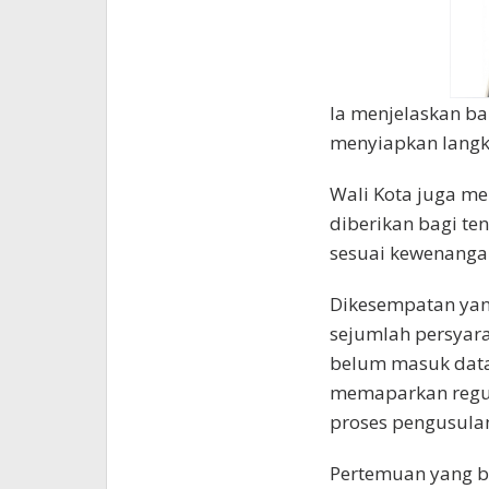
Ia menjelaskan b
menyiapkan langka
Wali Kota juga m
diberikan bagi t
sesuai kewenanga
Dikesempatan yan
sejumlah persyar
belum masuk data
memaparkan regul
proses pengusula
Pertemuan yang b