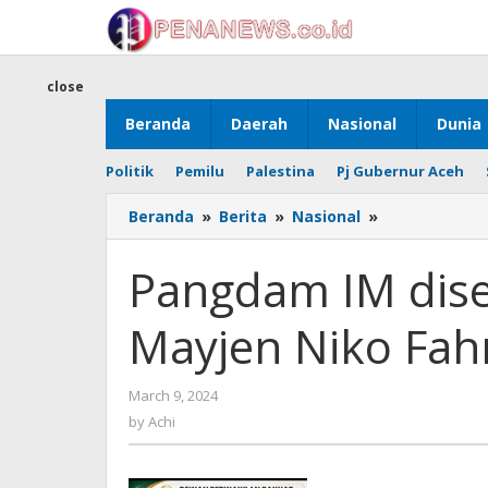
Skip
to
content
close
Beranda
Daerah
Nasional
Dunia
Politik
Pemilu
Palestina
Pj Gubernur Aceh
Pangdam
Beranda
»
Berita
»
Nasional
»
IM
diserah
Pangdam IM dise
terimakan
ke
Mayjen Niko Fahr
Mayjen
Niko
Fahrizal
by
March 9, 2024
Achi
by
Achi