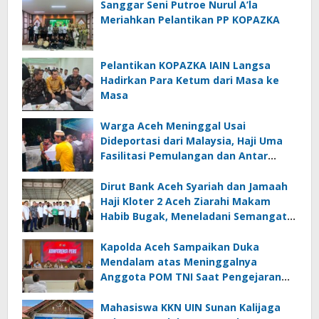
Sanggar Seni Putroe Nurul A’la
Meriahkan Pelantikan PP KOPAZKA
Pelantikan KOPAZKA IAIN Langsa
Hadirkan Para Ketum dari Masa ke
Masa
Warga Aceh Meninggal Usai
Dideportasi dari Malaysia, Haji Uma
Fasilitasi Pemulangan dan Antar
Jenazah ke Rumah Duka di Lhoksukon
Dirut Bank Aceh Syariah dan Jamaah
Haji Kloter 2 Aceh Ziarahi Makam
Habib Bugak, Meneladani Semangat
Wakaf yang Mengalir Sepanjang
Zaman
Kapolda Aceh Sampaikan Duka
Mendalam atas Meninggalnya
Anggota POM TNI Saat Pengejaran
Pelaku Tindak Pidana Narkotika di
Bireuen
Mahasiswa KKN UIN Sunan Kalijaga