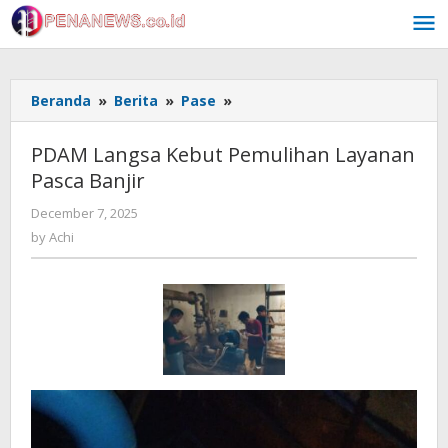
Skip
to
content
PDAM
Beranda
»
Berita
»
Pase
»
Langsa
Kebut
PDAM Langsa Kebut Pemulihan Layanan
Pemulihan
Pasca Banjir
Layanan
Pasca
by
December 7, 2025
Banjir
Achi
by
Achi