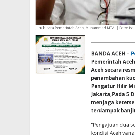
Juru bicara Pemerintah Aceh, Muhammad MTA. | Foto: Ist.
BANDA ACEH –
P
Pemerintah Ace
Aceh secara res
penambahan kuo
Pengatur Hilir M
Jakarta,Pada 5 
menjaga ketersed
terdampak banjir
“Pengajuan dua su
kondisi Aceh yan