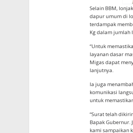
Selain BBM, lonja
dapur umum di lo
terdampak membut
Kg dalam jumlah l
“Untuk memastika
layanan dasar mas
Migas dapat meny
lanjutnya.
Ia juga menambah
komunikasi langsu
untuk memastikan 
“Surat telah dikir
Bapak Gubernur. 
kami sampaikan ke