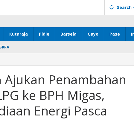
Search
Kutaraja
Pidie
Barsela
Gayo
Pase
I
SKPA
h Ajukan Penambahan
PG ke BPH Migas,
diaan Energi Pasca