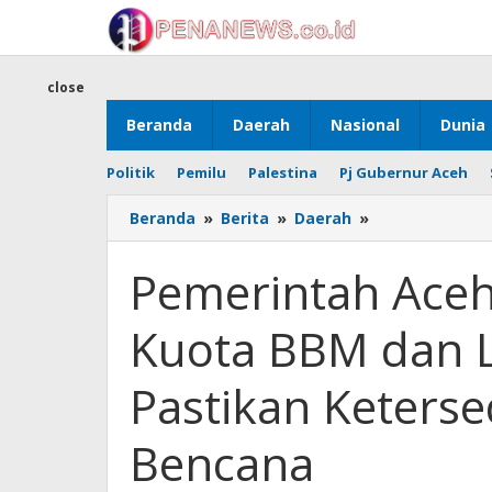
Skip
to
content
close
Beranda
Daerah
Nasional
Dunia
Politik
Pemilu
Palestina
Pj Gubernur Aceh
Pemerintah
Beranda
»
Berita
»
Daerah
»
Aceh
Ajukan
Pemerintah Ace
Penambahan
Kuota
Kuota BBM dan L
BBM
dan
LPG
Pastikan Keterse
ke
BPH
Bencana
Migas,
Pastikan