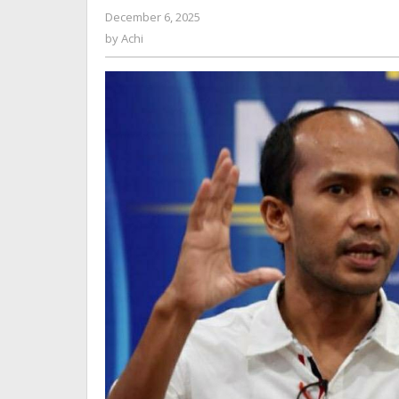
Ketersediaan
by
December 6, 2025
Energi
Achi
by
Achi
Pasca
Bencana