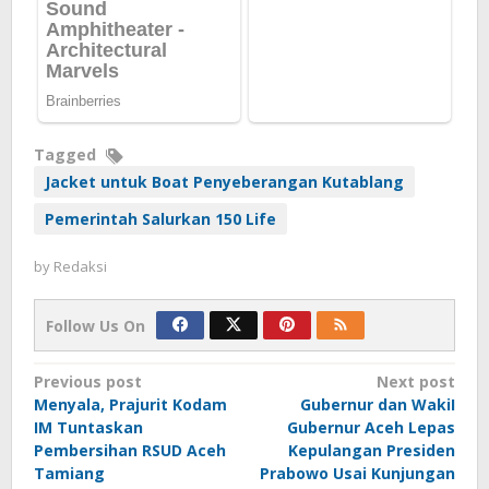
Tagged
Jacket untuk Boat Penyeberangan Kutablang
Pemerintah Salurkan 150 Life
by
Redaksi
Follow Us On
Post
Previous post
Next post
Menyala, Prajurit Kodam
Gubernur dan WakiI
navigation
IM Tuntaskan
Gubernur Aceh Lepas
Pembersihan RSUD Aceh
Kepulangan Presiden
Tamiang
Prabowo Usai Kunjungan