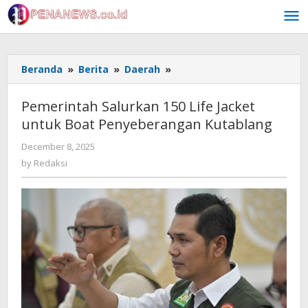
Skip
to
content
Pemerintah
Beranda
»
Berita
»
Daerah
»
Salurkan
150
Pemerintah Salurkan 150 Life Jacket
Life
untuk Boat Penyeberangan Kutablang
Jacket
untuk
by
December 8, 2025
Boat
Redaksi
by
Redaksi
Penyeberangan
Kutablang