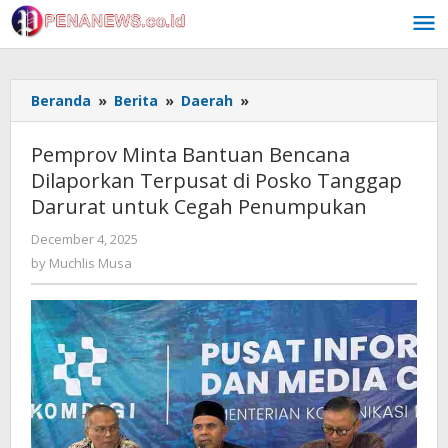
Skip
to
content
Pemprov
Beranda
»
Berita
»
Daerah
»
Minta
Bantuan
Pemprov Minta Bantuan Bencana
Bencana
Dilaporkan Terpusat di Posko Tanggap
Dilaporkan
Darurat untuk Cegah Penumpukan
Terpusat
di
by
December 4, 2025
Posko
Muchlis
by
Muchlis Musa
Tanggap
Musa
Darurat
untuk
Cegah
Penumpukan