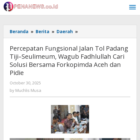
Skip
to
content
Percepatan
Beranda
»
Berita
»
Daerah
»
Fungsional
Jalan
Percepatan Fungsional Jalan Tol Padang
Tol
Tiji–Seulimeum, Wagub Fadhlullah Cari
Padang
Solusi Bersama Forkopimda Aceh dan
Tiji–
Seulimeum,
Pidie
Wagub
by
October 30, 2025
Fadhlullah
Muchlis
Cari
by
Muchlis Musa
Musa
Solusi
Bersama
Forkopimda
Aceh
dan
Pidie