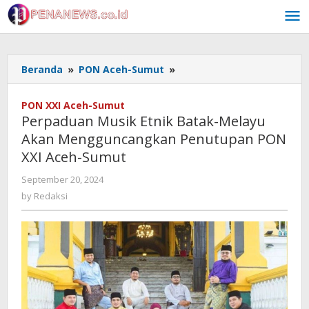
Skip
to
content
Perpaduan
Beranda
»
PON Aceh-Sumut
»
Musik
Etnik
PON XXI Aceh-Sumut
Batak-
Perpaduan Musik Etnik Batak-Melayu
Melayu
Akan Mengguncangkan Penutupan PON
Akan
XXI Aceh-Sumut
Mengguncangkan
Penutupan
by
September 20, 2024
PON
Redaksi
by
Redaksi
XXI
Aceh-
Sumut