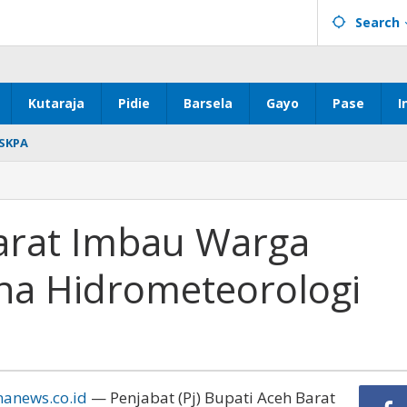
Search
Kutaraja
Pidie
Barsela
Gayo
Pase
I
SKPA
Barat Imbau Warga
na Hidrometeorologi
nanews.co.id
— Penjabat (Pj) Bupati Aceh Barat