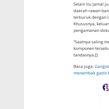
Selain itu Jamal 
daerah rawan banj
terburuk dengan l
Khususnya, kelua
pengamanan dok
“Saatnya saling 
komponen tersebu
tandasnya.[]
Baca juga;
Gangste
menembak gadis b