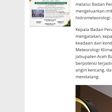
melalui Badan Pe
mengeluarkan im
hidrometeorologi
Kepala Badan Pen
mengatakan, kepad
keadaan dan kondis
Meteorologi Klima
Jabupaten Aceh Ba
berpotensi terjad
angin kencang, da
mendatang.