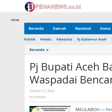
Skip
to
content
close
Beranda
Daerah
Nasional
Dunia
Politik
Pemilu
Palestina
Pj Gubernur Aceh
Pj
Beranda
»
Bupati
Aceh
Pj Bupati Aceh 
Barat
Imbau
Waspadai Benca
Warga
Waspadai
Bencana
by
October 27, 2023
Hidrometeorologi
Redaksi
by
Redaksi
MEULABOH —
Pe