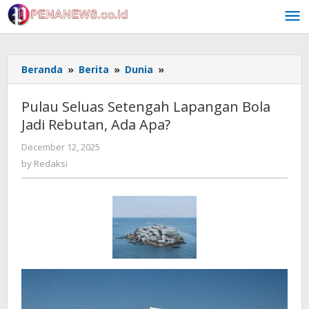
Skip
to
content
Pulau
Beranda
»
Berita
»
Dunia
»
Seluas
Setengah
Pulau Seluas Setengah Lapangan Bola
Lapangan
Jadi Rebutan, Ada Apa?
Bola
Jadi
by
December 12, 2025
Rebutan,
Redaksi
by
Redaksi
Ada
Apa?