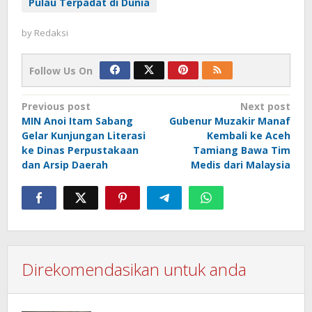
Pulau Terpadat di Dunia
by
Redaksi
Follow Us On
Post
Previous post
Next post
MIN Anoi Itam Sabang
Gubenur Muzakir Manaf
navigation
Gelar Kunjungan Literasi
Kembali ke Aceh
ke Dinas Perpustakaan
Tamiang Bawa Tim
dan Arsip Daerah
Medis dari Malaysia
Direkomendasikan untuk anda