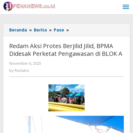
Skip
to
content
Redam
Beranda
»
Berita
»
Pase
»
Aksi
Protes
Redam Aksi Protes Berjilid Jilid, BPMA
Berjilid
Didesak Perketat Pengawasan di BLOK A
Jilid,
BPMA
by
November 6, 2025
Didesak
Redaksi
by
Redaksi
Perketat
Pengawasan
di
BLOK
A