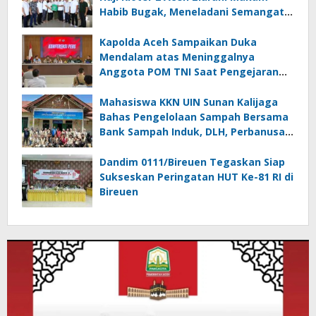
Habib Bugak, Meneladani Semangat
Wakaf yang Mengalir Sepanjang
Zaman
Kapolda Aceh Sampaikan Duka
Mendalam atas Meninggalnya
Anggota POM TNI Saat Pengejaran
Pelaku Tindak Pidana Narkotika di
Bireuen
Mahasiswa KKN UIN Sunan Kalijaga
Bahas Pengelolaan Sampah Bersama
Bank Sampah Induk, DLH, Perbanusa
dan KNPI Bireuen
Dandim 0111/Bireuen Tegaskan Siap
Sukseskan Peringatan HUT Ke-81 RI di
Bireuen