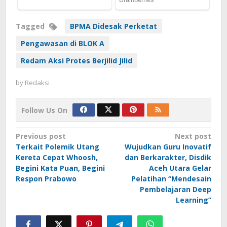
Tagged
BPMA Didesak Perketat
Pengawasan di BLOK A
Redam Aksi Protes Berjilid Jilid
by
Redaksi
Follow Us On
Post
Previous post
Next post
Terkait Polemik Utang
Wujudkan Guru Inovatif
navigation
Kereta Cepat Whoosh,
dan Berkarakter, Disdik
Begini Kata Puan, Begini
Aceh Utara Gelar
Respon Prabowo
Pelatihan “Mendesain
Pembelajaran Deep
Learning”