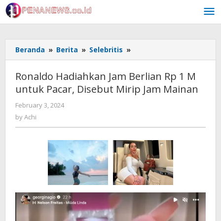
Skip
to
content
Ronaldo
Beranda
»
Berita
»
Selebritis
»
Hadiahkan
Jam
Ronaldo Hadiahkan Jam Berlian Rp 1 M
Berlian
untuk Pacar, Disebut Mirip Jam Mainan
Rp
1
by
February 3, 2024
M
Achi
by
Achi
untuk
Pacar,
Disebut
Mirip
Jam
Mainan