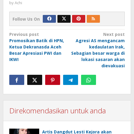
by
Achi
Follow Us On
Post
Previous post
Next post
Promosikan Batik di HPN,
Agresi AS mengancam
navigation
Ketua Dekranasda Aceh
kedaulatan Irak,
Besar Apresiasi PWI dan
Sebagian besar warga di
IKWI
lokasi sasaran akan
dievakuasi
Direkomendasikan untuk anda
Artis Dangdut Lesti Kejora akan