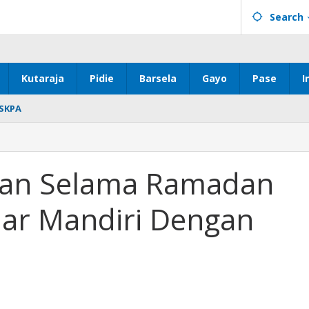
Search
Kutaraja
Pidie
Barsela
Gayo
Pase
I
SKPA
ran
aran Selama Ramadan
jar Mandiri Dengan