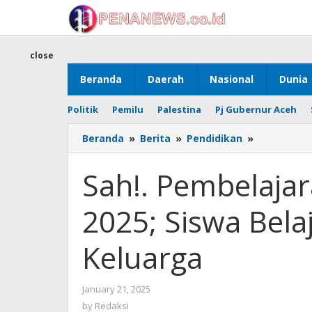
Skip
to
content
close
Beranda
Daerah
Nasional
Dunia
Politik
Pemilu
Palestina
Pj Gubernur Aceh
Sah!.
Beranda
»
Berita
»
Pendidikan
»
Pembelaja
Selama
Sah!. Pembelaj
Ramadan
2025;
2025; Siswa Bela
Siswa
Belajar
Mandiri
Keluarga
Dengan
Keluarga
by
January 21, 2025
Redaksi
by
Redaksi