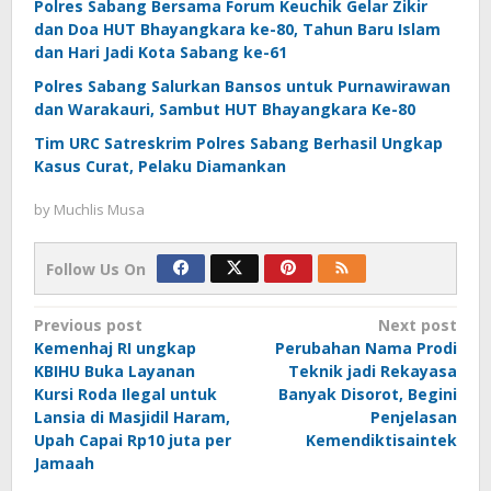
Polres Sabang Bersama Forum Keuchik Gelar Zikir
dan Doa HUT Bhayangkara ke-80, Tahun Baru Islam
dan Hari Jadi Kota Sabang ke-61
Polres Sabang Salurkan Bansos untuk Purnawirawan
dan Warakauri, Sambut HUT Bhayangkara Ke-80
Tim URC Satreskrim Polres Sabang Berhasil Ungkap
Kasus Curat, Pelaku Diamankan
by
Muchlis Musa
Follow Us On
Post
Previous post
Next post
Kemenhaj RI ungkap
Perubahan Nama Prodi
navigation
KBIHU Buka Layanan
Teknik jadi Rekayasa
Kursi Roda Ilegal untuk
Banyak Disorot, Begini
Lansia di Masjidil Haram,
Penjelasan
Upah Capai Rp10 juta per
Kemendiktisaintek
Jamaah