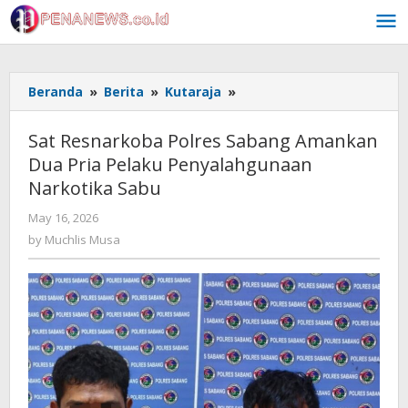
Skip
to
content
Sat
Beranda
»
Berita
»
Kutaraja
»
Resnarkoba
Polres
Sat Resnarkoba Polres Sabang Amankan
Sabang
Dua Pria Pelaku Penyalahgunaan
Amankan
Narkotika Sabu
Dua
Pria
by
May 16, 2026
Pelaku
Muchlis
by
Muchlis Musa
Penyalahgunaan
Musa
Narkotika
Sabu