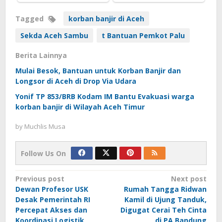
Tagged
korban banjir di Aceh
Sekda Aceh Sambu
t Bantuan Pemkot Palu
Berita Lainnya
Mulai Besok, Bantuan untuk Korban Banjir dan
Longsor di Aceh di Drop Via Udara
Yonif TP 853/BRB Kodam IM Bantu Evakuasi warga
korban banjir di Wilayah Aceh Timur
by
Muchlis Musa
Follow Us On
Post
Previous post
Next post
Dewan Profesor USK
Rumah Tangga Ridwan
navigation
Desak Pemerintah RI
Kamil di Ujung Tanduk,
Percepat Akses dan
Digugat Cerai Teh Cinta
Koordinasi Logistik
di PA Bandung