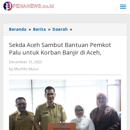
Skip
to
content
Sekda
Beranda
»
Berita
»
Daerah
»
Aceh
Sambut
Sekda Aceh Sambut Bantuan Pemkot
Bantuan
Palu untuk Korban Banjir di Aceh,
Pemkot
Palu
by
December 15, 2025
untuk
Muchlis
by
Muchlis Musa
Korban
Musa
Banjir
di
Aceh,