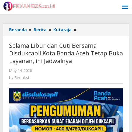
Skip
to
content
Selama
Beranda
»
Berita
»
Kutaraja
»
Libur
dan
Selama Libur dan Cuti Bersama
Cuti
Disdukcapil Kota Banda Aceh Tetap Buka
Bersama
Layanan, ini Jadwalnya
Disdukcapil
Kota
by
May 14, 2026
Banda
Redaksi
by
Redaksi
Aceh
Tetap
Buka
Layanan,
ini
Jadwalnya