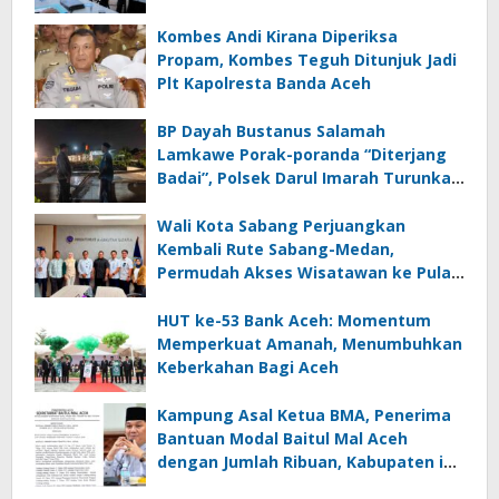
Kombes Andi Kirana Diperiksa
Propam, Kombes Teguh Ditunjuk Jadi
Plt Kapolresta Banda Aceh
BP Dayah Bustanus Salamah
Lamkawe Porak-poranda “Diterjang
Badai”, Polsek Darul Imarah Turunkan
Personel
Wali Kota Sabang Perjuangkan
Kembali Rute Sabang-Medan,
Permudah Akses Wisatawan ke Pulau
Weh
HUT ke-53 Bank Aceh: Momentum
Memperkuat Amanah, Menumbuhkan
Keberkahan Bagi Aceh
Kampung Asal Ketua BMA, Penerima
Bantuan Modal Baitul Mal Aceh
dengan Jumlah Ribuan, Kabupaten ini
Nol Penerima