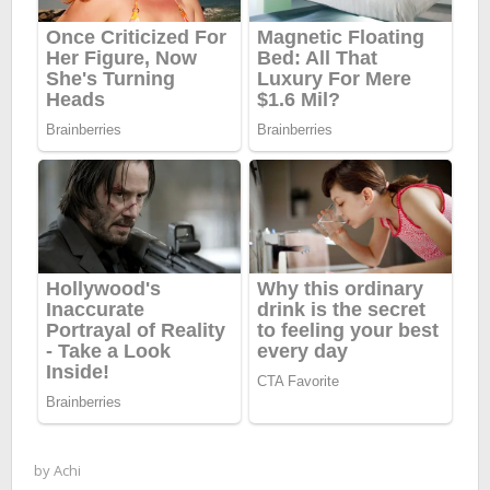
by
Achi