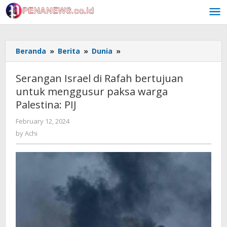
Skip
to
content
Serangan
Beranda
»
Berita
»
Dunia
»
Israel
di
Serangan Israel di Rafah bertujuan
Rafah
untuk menggusur paksa warga
bertujuan
Palestina: PIJ
untuk
menggusur
by
February 12, 2024
paksa
Achi
by
Achi
warga
Palestina:
PIJ