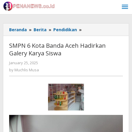
Skip
to
content
SMPN
Beranda
»
Berita
»
Pendidikan
»
6
Kota
SMPN 6 Kota Banda Aceh Hadirkan
Banda
Galery Karya Siswa
Aceh
Hadirkan
by
January 25, 2025
Galery
Muchlis
by
Muchlis Musa
Karya
Musa
Siswa