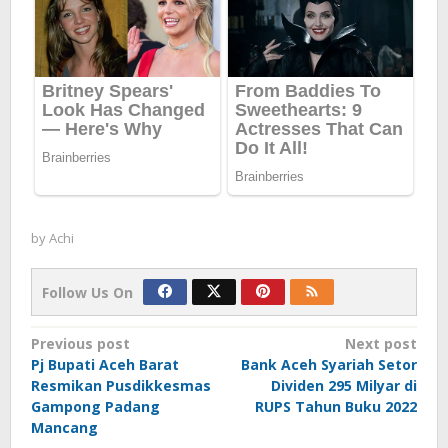
by
Achi
Follow Us On
Post
Previous post
Next post
Pj Bupati Aceh Barat
Bank Aceh Syariah Setor
navigation
Resmikan Pusdikkesmas
Dividen 295 Milyar di
Gampong Padang
RUPS Tahun Buku 2022
Mancang