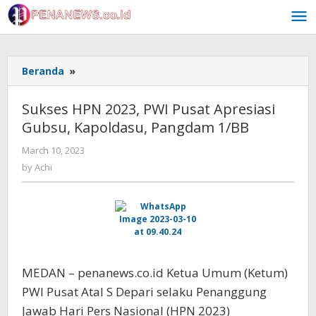
Skip
to
content
Sukses
Beranda
»
HPN
2023,
Sukses HPN 2023, PWI Pusat Apresiasi
PWI
Gubsu, Kapoldasu, Pangdam 1/BB
Pusat
Apresiasi
by
March 10, 2023
Gubsu,
Achi
by
Achi
Kapoldasu,
Pangdam
1/BB
MEDAN – penanews.co.id Ketua Umum (Ketum)
PWI Pusat Atal S Depari selaku Penanggung
Jawab Hari Pers Nasional (HPN 2023)