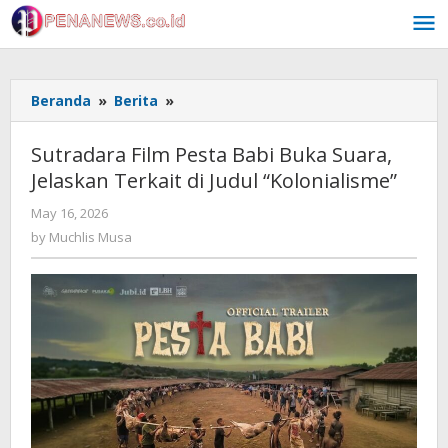
Skip
to
content
Sutradara
Beranda
»
Berita
»
Film
Pesta
Sutradara Film Pesta Babi Buka Suara,
Babi
Jelaskan Terkait di Judul “Kolonialisme”
Buka
Suara,
by
May 16, 2026
Jelaskan
Muchlis
by
Muchlis Musa
Terkait
Musa
di
Judul
"Kolonialisme"