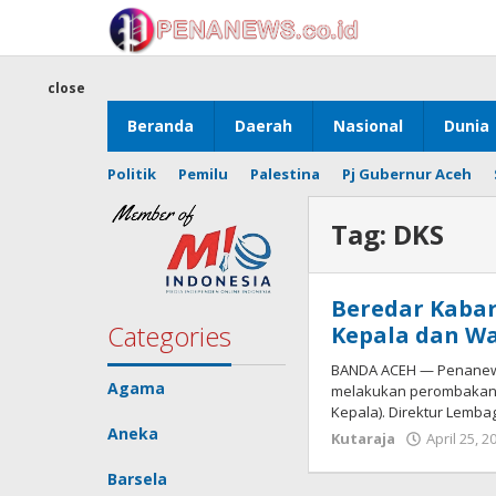
Skip
to
content
close
Beranda
Daerah
Nasional
Dunia
Politik
Pemilu
Palestina
Pj Gubernur Aceh
Tag:
DKS
Beredar Kabar 
Categories
Kepala dan Wa
BANDA ACEH — Penanew
Agama
melakukan perombakan 
Kepala). Direktur Lemba
Aneka
Kutaraja
April 25, 2
Barsela