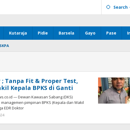
Search
Kutaraja
Pidie
Barsela
Gayo
Pase
I
SKPA
; Tanpa Fit & Proper Test,
kil Kepala BPKS di Ganti
s.co.id — Dewan Kawasan Sabang (DKS)
managemen pimpinan BPKS (Kepala dan Wakil
ga EDR Doktor
by
024
Achi