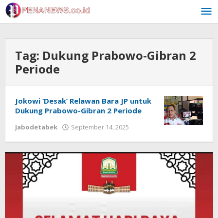
Skip
to
content
Tag:
Dukung Prabowo-Gibran 2
Periode
Jokowi ‘Desak’ Relawan Bara JP untuk
Dukung Prabowo-Gibran 2 Periode
by
Jabodetabek
September 14, 2025
Redaksi