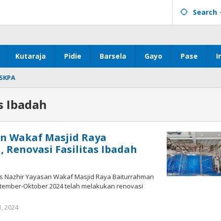
Search
Kutaraja
Pidie
Barsela
Gayo
Pase
I
SKPA
as Ibadah
n Wakaf Masjid Raya
 Renovasi Fasilitas Ibadah
 Nazhir Yayasan Wakaf Masjid Raya Baiturrahman
ember-Oktober 2024 telah melakukan renovasi
i
by
, 2024
Muchlis