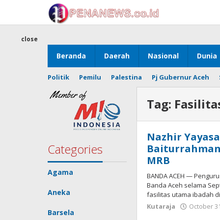
Skip
to
content
close
Beranda
Daerah
Nasional
Dunia
Politik
Pemilu
Palestina
Pj Gubernur Aceh
Tag:
Fasilit
Nazhir Yayasa
Categories
Baiturrahman,
MRB
Agama
BANDA ACEH — Pengurus
Banda Aceh selama Sept
Aneka
fasilitas utama ibadah d
Kutaraja
October 31
Barsela