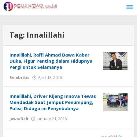
Skip
to
content
Tag:
Innalillahi
Innalillahi, Raffi Ahmad Bawa Kabar
Duka, Figur Penting dalam Hidupnya
Pergi untuk Selamanya
by
Selebritis
April 18, 2026
Redaksi
Innalillahi, Driver Kijang Innova Tewas
Mendadak Saat Jemput Penumpang,
Polisi; Diduga ini Penyebabnya
by
Jawa/Bali
January 21, 2026
Redaksi