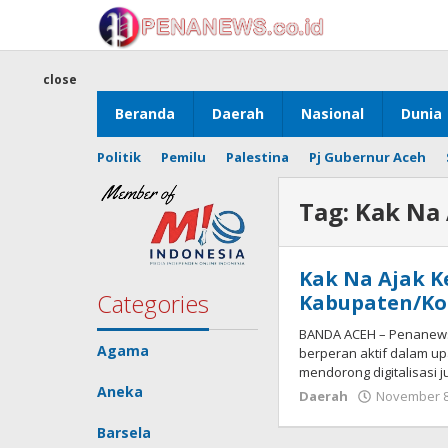
Skip
to
content
close
Beranda
Daerah
Nasional
Dunia
Politik
Pemilu
Palestina
Pj Gubernur Aceh
Tag:
Kak Na 
Kak Na Ajak 
Categories
Kabupaten/Kot
BANDA ACEH – Penanews
Agama
berperan aktif dalam up
mendorong digitalisasi j
Aneka
Daerah
November 8
Barsela