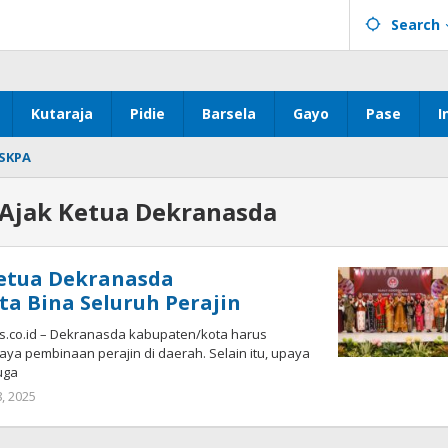
Search
Kutaraja
Pidie
Barsela
Gayo
Pase
I
SKPA
Ajak Ketua Dekranasda
Ketua Dekranasda
a Bina Seluruh Perajin
.co.id – Dekranasda kabupaten/kota harus
aya pembinaan perajin di daerah. Selain itu, upaya
uga
by
, 2025
Redaksi