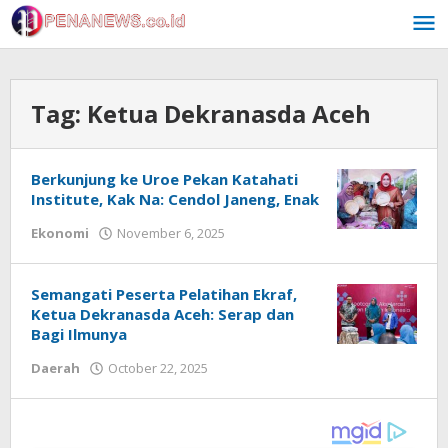
Skip
to
content
Tag:
Ketua Dekranasda Aceh
Berkunjung ke Uroe Pekan Katahati
Institute, Kak Na: Cendol Janeng, Enak
by
Ekonomi
November 6, 2025
Muchlis
Musa
Semangati Peserta Pelatihan Ekraf,
Ketua Dekranasda Aceh: Serap dan
Bagi Ilmunya
by
Daerah
October 22, 2025
Muchlis
Musa