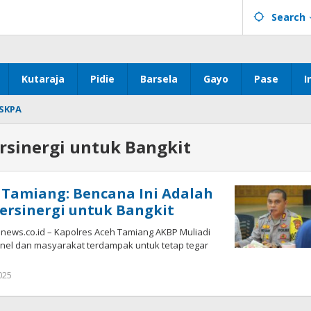
Search
Kutaraja
Pidie
Barsela
Gayo
Pase
I
SKPA
rsinergi untuk Bangkit
 Tamiang: Bencana Ini Adalah
Bersinergi untuk Bangkit
ws.co.id – Kapolres Aceh Tamiang AKBP Muliadi
nel dan masyarakat terdampak untuk tetap tegar
by
025
Achi