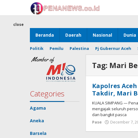
Skip
to
content
close
Beranda
Daerah
Nasional
Dunia
Politik
Pemilu
Palestina
Pj Gubernur Aceh
Tag:
Mari Be
Kapolres Aceh
Categories
Takdir, Mari 
KUALA SIMPANG — Penane
Agama
mengajak seluruh perso
dan bangkit pasca
Aneka
Pase
December 7, 2
Barsela