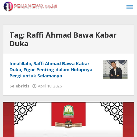
Skip
to
content
Tag:
Raffi Ahmad Bawa Kabar
Duka
Innalillahi, Raffi Ahmad Bawa Kabar
Duka, Figur Penting dalam Hidupnya
Pergi untuk Selamanya
by
Selebritis
April 18, 2026
Redaksi