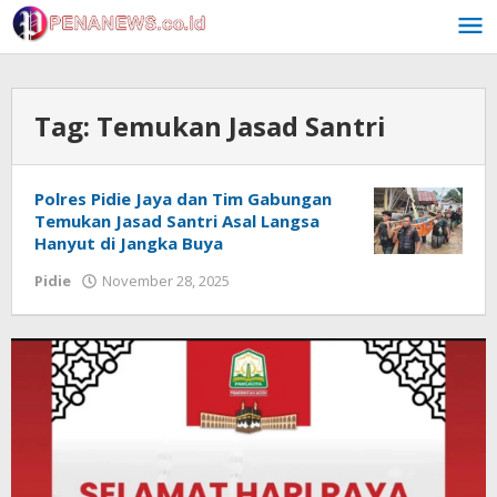
Skip
to
content
Tag:
Temukan Jasad Santri
Polres Pidie Jaya dan Tim Gabungan
Temukan Jasad Santri Asal Langsa
Hanyut di Jangka Buya
by
Pidie
November 28, 2025
Muchlis
Musa