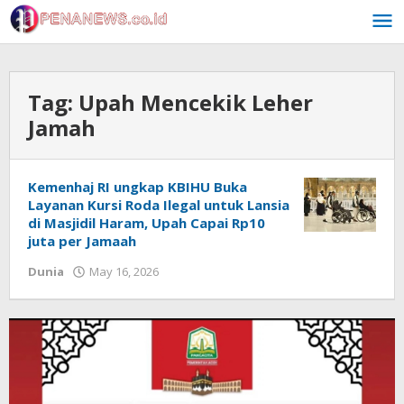
Skip
to
content
Tag:
Upah Mencekik Leher
Jamah
Kemenhaj RI ungkap KBIHU Buka
Layanan Kursi Roda Ilegal untuk Lansia
di Masjidil Haram, Upah Capai Rp10
juta per Jamaah
by
Dunia
May 16, 2026
Redaksi