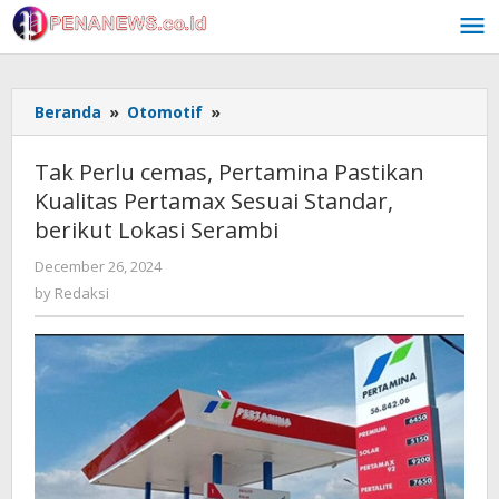
Skip
to
content
Tak
Beranda
»
Otomotif
»
Perlu
cemas,
Tak Perlu cemas, Pertamina Pastikan
Pertamina
Kualitas Pertamax Sesuai Standar,
Pastikan
berikut Lokasi Serambi
Kualitas
Pertamax
by
December 26, 2024
Sesuai
Redaksi
by
Redaksi
Standar,
berikut
Lokasi
Serambi