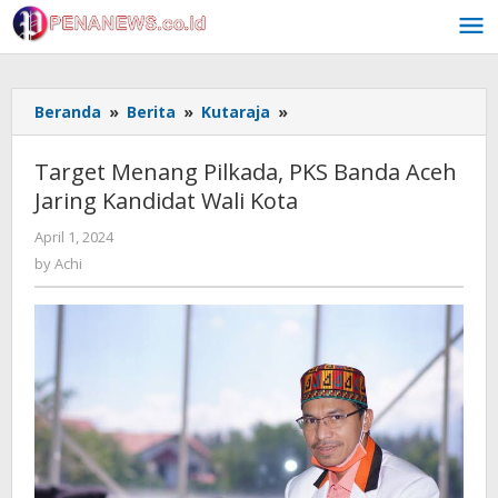
Skip
to
content
Target
Beranda
»
Berita
»
Kutaraja
»
Menang
Pilkada,
Target Menang Pilkada, PKS Banda Aceh
PKS
Jaring Kandidat Wali Kota
Banda
Aceh
by
April 1, 2024
Jaring
Achi
by
Achi
Kandidat
Wali
Kota