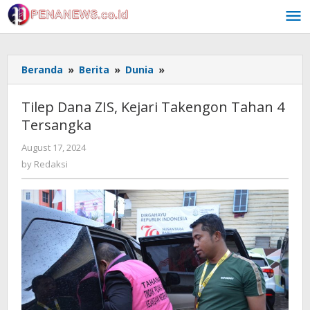
Skip
to
content
Tilep
Beranda
»
Berita
»
Dunia
»
Dana
ZIS,
Tilep Dana ZIS, Kejari Takengon Tahan 4
Kejari
Tersangka
Takengon
Tahan
by
August 17, 2024
4
Redaksi
by
Redaksi
Tersangka