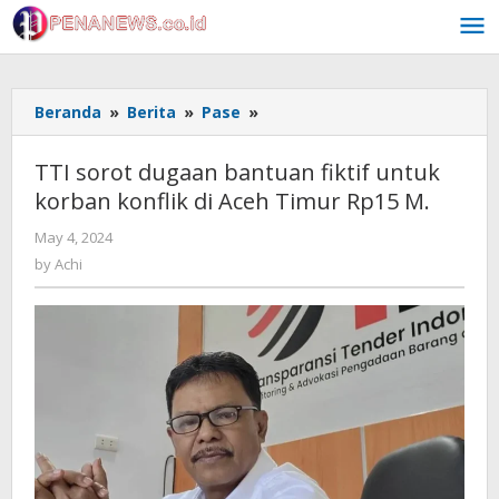
Skip
to
content
TTI
Beranda
»
Berita
»
Pase
»
sorot
dugaan
TTI sorot dugaan bantuan fiktif untuk
bantuan
korban konflik di Aceh Timur Rp15 M.
fiktif
untuk
by
May 4, 2024
korban
Achi
by
Achi
konflik
di
Aceh
Timur
Rp15
M.