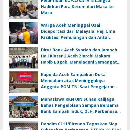
Pelantikan KOPAZKA IAIN Langsa
Hadirkan Para Ketum dari Masa ke
Masa
Warga Aceh Meninggal Usai
Dideportasi dari Malaysia, Haji Uma
Fasilitasi Pemulangan dan Antar
Jenazah ke Rumah Duka di Lhoksukon
Dirut Bank Aceh Syariah dan Jamaah
Haji Kloter 2 Aceh Ziarahi Makam
Habib Bugak, Meneladani Semangat
Wakaf yang Mengalir Sepanjang
Zaman
Kapolda Aceh Sampaikan Duka
Mendalam atas Meninggalnya
Anggota POM TNI Saat Pengejaran
Pelaku Tindak Pidana Narkotika di
Bireuen
Mahasiswa KKN UIN Sunan Kalijaga
Bahas Pengelolaan Sampah Bersama
Bank Sampah Induk, DLH, Perbanusa
dan KNPI Bireuen
Dandim 0111/Bireuen Tegaskan Siap
Sukseskan Peringatan HUT Ke-81 RI di