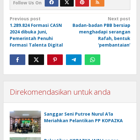
Follow Us On
Post
Previous post
Next post
1.289.824 Formasi CASN
Badan-badan PBB bersiap
navigation
2024 dibuka Juni,
menghadapi serangan
Pemerintah Penuhi
Rafah, bentuk
Formasi Talenta Digital
‘pembantaian’
Direkomendasikan untuk anda
Sanggar Seni Putroe Nurul A’la
Meriahkan Pelantikan PP KOPAZKA