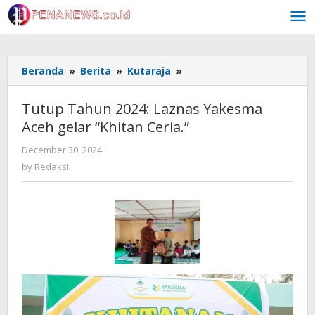
Skip
to
content
Tutup
Beranda
»
Berita
»
Kutaraja
»
Tahun
2024:
Tutup Tahun 2024: Laznas Yakesma
Laznas
Aceh gelar “Khitan Ceria.”
Yakesma
Aceh
by
December 30, 2024
gelar
Redaksi
by
Redaksi
“Khitan
Ceria.”