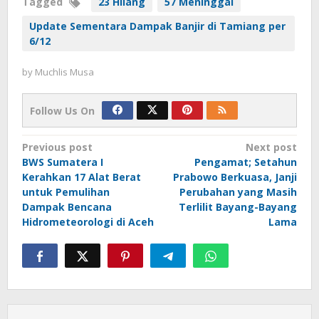
Tagged
23 Hilang
57 Meninggal
Update Sementara Dampak Banjir di Tamiang per
6/12
by
Muchlis Musa
Follow Us On
Post
Previous post
Next post
BWS Sumatera I
Pengamat; Setahun
navigation
Kerahkan 17 Alat Berat
Prabowo Berkuasa, Janji
untuk Pemulihan
Perubahan yang Masih
Dampak Bencana
Terlilit Bayang-Bayang
Hidrometeorologi di Aceh
Lama