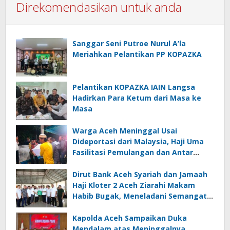
Direkomendasikan untuk anda
Sanggar Seni Putroe Nurul A’la
Meriahkan Pelantikan PP KOPAZKA
Pelantikan KOPAZKA IAIN Langsa
Hadirkan Para Ketum dari Masa ke
Masa
Warga Aceh Meninggal Usai
Dideportasi dari Malaysia, Haji Uma
Fasilitasi Pemulangan dan Antar
Jenazah ke Rumah Duka di Lhoksukon
Dirut Bank Aceh Syariah dan Jamaah
Haji Kloter 2 Aceh Ziarahi Makam
Habib Bugak, Meneladani Semangat
Wakaf yang Mengalir Sepanjang
Zaman
Kapolda Aceh Sampaikan Duka
Mendalam atas Meninggalnya