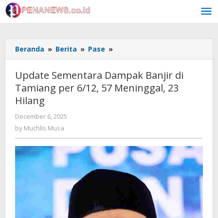
Skip
to
content
Update
Beranda
»
Berita
»
Pase
»
Sementara
Dampak
Update Sementara Dampak Banjir di
Banjir
Tamiang per 6/12, 57 Meninggal, 23
di
Hilang
Tamiang
per
by
December 6, 2025
6/12,
Muchlis
by
Muchlis Musa
57
Musa
Meninggal,
23
Hilang