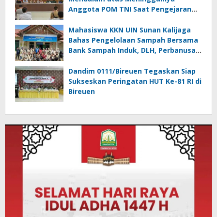
Anggota POM TNI Saat Pengejaran
Pelaku Tindak Pidana Narkotika di
Bireuen
Mahasiswa KKN UIN Sunan Kalijaga
Bahas Pengelolaan Sampah Bersama
Bank Sampah Induk, DLH, Perbanusa
dan KNPI Bireuen
Dandim 0111/Bireuen Tegaskan Siap
Sukseskan Peringatan HUT Ke-81 RI di
Bireuen