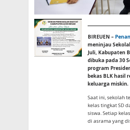
BIREUEN –
Penan
meninjau Sekola
Juli, Kabupaten 
dibuka pada 30 S
program Presid
bekas BLK hasil 
keluarga miskin.
Saat ini, sekolah 
kelas tingkat SD d
siswa. Setiap kelas
di asrama yang di