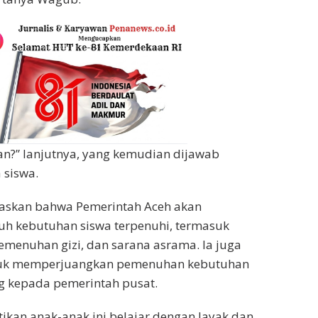
n?” lanjutnya, yang kemudian dijawab
 siswa.
askan bahwa Pemerintah Aceh akan
uh kebutuhan siswa terpenuhi, termasuk
 pemenuhan gizi, dan sarana asrama. Ia juga
uk memperjuangkan pemenuhan kebutuhan
g kepada pemerintah pusat.
tikan anak-anak ini belajar dengan layak dan