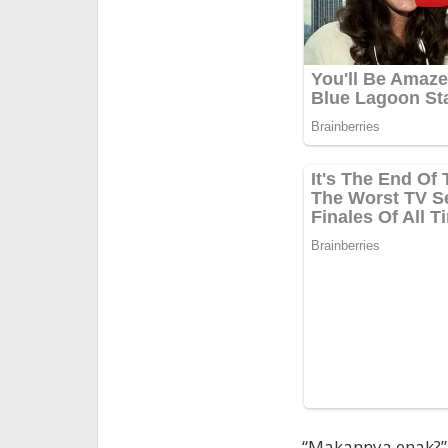
“Makannya enak?”