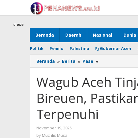
Skip
to
content
close
Beranda
Daerah
Nasional
Dunia
Politik
Pemilu
Palestina
Pj Gubernur Aceh
Wagub
Beranda
»
Berita
»
Pase
»
Aceh
Tinjau
Wagub Aceh Tinj
Sekolah
Rakyat
Bireuen, Pastik
di
Bireuen,
Pastikan
Terpenuhi
Kebutuhan
Siswa
Terpenuhi
by
November 19, 2025
Muchlis
by
Muchlis Musa