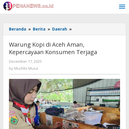
Skip
to
content
Warung
Beranda
»
Berita
»
Daerah
»
Kopi
di
Warung Kopi di Aceh Aman,
Aceh
Kepercayaan Konsumen Terjaga
Aman,
Kepercayaan
by
December 17, 2025
Konsumen
Muchlis
by
Muchlis Musa
Terjaga
Musa