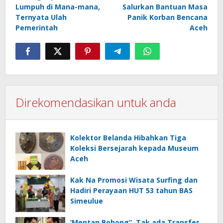
navigation
Lumpuh di Mana-mana,
Salurkan Bantuan Masa
Ternyata Ulah
Panik Korban Bencana
Pemerintah
Aceh
Direkomendasikan untuk anda
Kolektor Belanda Hibahkan Tiga
Koleksi Bersejarah kepada Museum
Aceh
Kak Na Promosi Wisata Surfing dan
Hadiri Perayaan HUT 53 tahun BAS
Simeulue
‘Mentan Bohong”, Tak ada Transfer