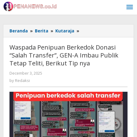
Skip
to
content
Waspada
Beranda
»
Berita
»
Kutaraja
»
Penipuan
Berkedok
Waspada Penipuan Berkedok Donasi
Donasi
“Salah Transfer”, GEN-A Imbau Publik
“Salah
Tetap Teliti, Berikut Tip nya
Transfer”,
GEN-
by
December 3, 2025
A
Redaksi
by
Redaksi
Imbau
Publik
Tetap
Teliti,
Berikut
Tip
nya