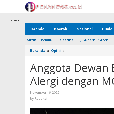
Skip
to
content
close
Beranda
Daerah
Nasional
Dunia
Politik
Pemilu
Palestina
Pj Gubernur Aceh
Anggota
Beranda
»
Opini
»
Dewan
Bermental
Anggota Dewan B
Penjajah,
Alergi
Alergi dengan M
dengan
MOU
Helsinki
by
November 16, 2025
Redaksi
by
Redaksi