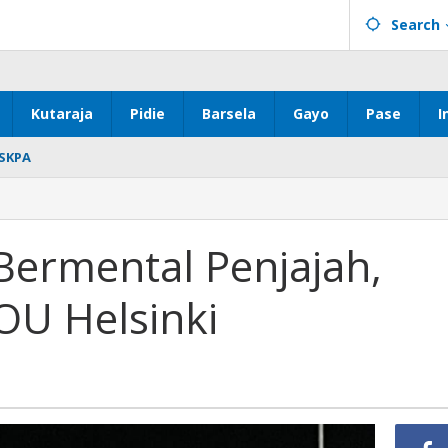
Search
Kutaraja
Pidie
Barsela
Gayo
Pase
I
SKPA
ermental Penjajah,
OU Helsinki