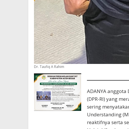
Dr. Taufiq A Rahim
ADANYA anggota D
(DPR-RI) yang mer
sering menyatak
Understanding (Mo
reaktifnya serta s