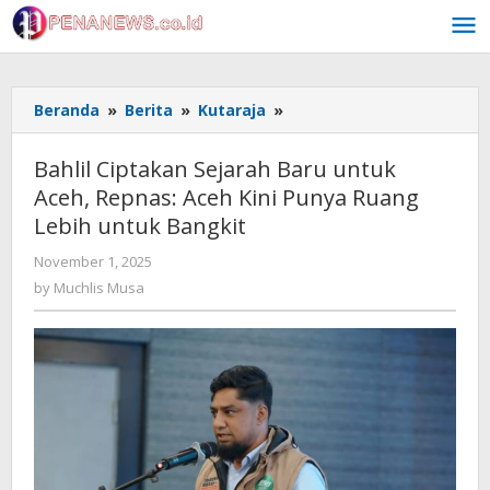
Skip
to
content
Bahlil
Beranda
»
Berita
»
Kutaraja
»
Ciptakan
Sejarah
Bahlil Ciptakan Sejarah Baru untuk
Baru
Aceh, Repnas: Aceh Kini Punya Ruang
untuk
Lebih untuk Bangkit
Aceh,
Repnas:
by
November 1, 2025
Aceh
Muchlis
by
Muchlis Musa
Kini
Musa
Punya
Ruang
Lebih
untuk
Bangkit