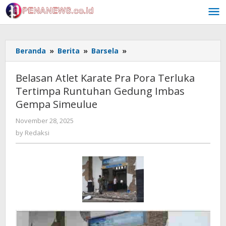
Skip
to
content
Belasan
Beranda
»
Berita
»
Barsela
»
Atlet
Karate
Belasan Atlet Karate Pra Pora Terluka
Pra
Tertimpa Runtuhan Gedung Imbas
Pora
Gempa Simeulue
Terluka
Tertimpa
by
November 28, 2025
Runtuhan
Redaksi
by
Redaksi
Gedung
Imbas
Gempa
Simeulue