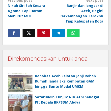
Post
Previous post
Next post
Nikah Siri Sah Secara
Banjir dan longsor di
navigation
Agama Tapi Haram
Aceh, Begini
Menurut MUI
Perkembangan Terakhir
Tiap Kabupaten Kota
Direkomendasikan untuk anda
Kapolres Aceh Selatan Janji Rehab
Rumah Janda Eks Kombatan GAM
hingga Bantu Modal UMKM
Safaruddin Tunjuk Nur Afni Sebagai
Plt Kepala BKPSDM Abdya